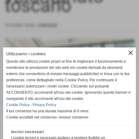
toscano
19-12-2021 23:52
-
CAMPAGNE
close
Utilizziamo i cookies
Questo sito utilizza cookie propri al fine di migliorare il funzionamento e
monitorare le prestazioni del sito web e/o cookie derivati da strumenti
esterni che consentono di inviare messaggi pubblicitari in linea con le tue
preferenze, come dettagliato nella Cookie Policy. Per continuare è
necessario autorizzare i nostri cookie. Cliccando sul pulsante
ACCONSENTO, acconsenti all'uso dei cookie. Ignorando questo banner e
navigando il sito acconsenti all'uso dei cookie.
Cookie Policy
-
Privacy Policy
Il tuo consenso ha una durata massima di 6 mesi.
Cookie accettati nel consenso: nessun consenso
I giorni del Volontariato - Viaggio nel volontariato toscano
tecnici necessari
I cookie tecnici e necessari aiutano a rendere fruibile un