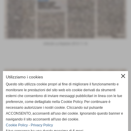
Articolo La Nazione 2013.11.16
close
Utilizziamo i cookies
Questo sito utilizza cookie propri al fine di migliorare il funzionamento e
monitorare le prestazioni del sito web e/o cookie derivati da strumenti
esterni che consentono di inviare messaggi pubblicitari in linea con le tue
preferenze, come dettagliato nella Cookie Policy. Per continuare è
necessario autorizzare i nostri cookie. Cliccando sul pulsante
ACCONSENTO, acconsenti all'uso dei cookie. Ignorando questo banner e
navigando il sito acconsenti all'uso dei cookie.
Cookie Policy
-
Privacy Policy