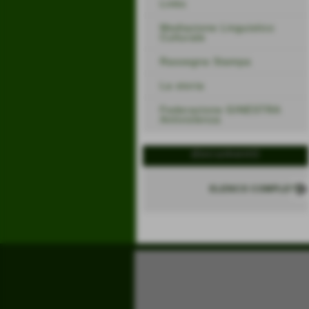
Links
Mediazione Linguistico
Culturale
Rassegna Stampa
La storia
Federazione GINESTRA
Antiviolenza
documenti
ELENCO COMPLETO