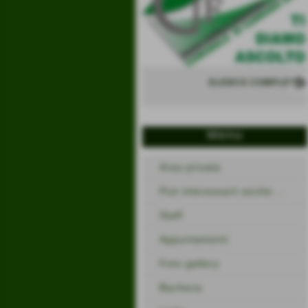
ELENCO COMPLETO
Menu
Area privata
Può interessarti anche ...
Staff
Appuntamenti
Foto gallery
Bacheca