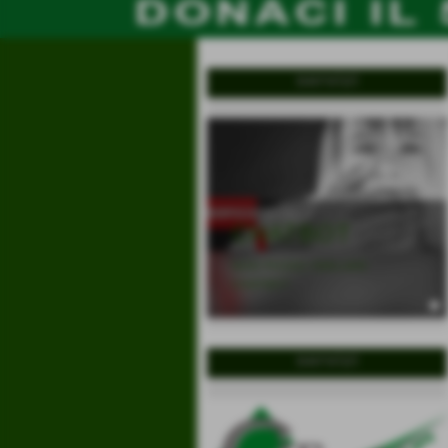
servizi
CHATBOT
NON POSSO PARLARE
CHATBOT
servizi