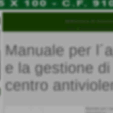
Biblioteca di Gener
Home
>
Biblioteca di Genere
Invia
Manuale per l´a
e la gestione di
centro antiviol
Manuale per l´ap