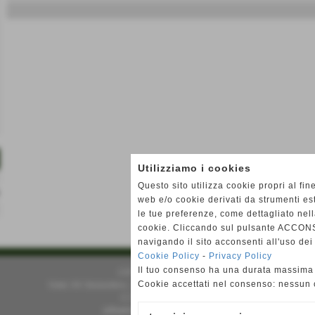
Utilizziamo i cookies
Questo sito utilizza cookie propri al fin
web e/o cookie derivati da strumenti es
le tue preferenze, come dettagliato nel
cookie. Cliccando sul pulsante ACCONS
navigando il sito acconsenti all'uso dei
Cookie Policy
-
Privacy Policy
Il tuo consenso ha una durata massima 
CIF CARRARA APS
Cookie accettati nel consenso: nessun
Viale XX Settembre, 245 d - Carrara (Massa-Carrara)
C.F 91031060451
cifcarrara@cifcarrara.net