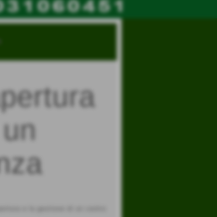
e
pertura
 un
enza
ertura e la gestione di un centro