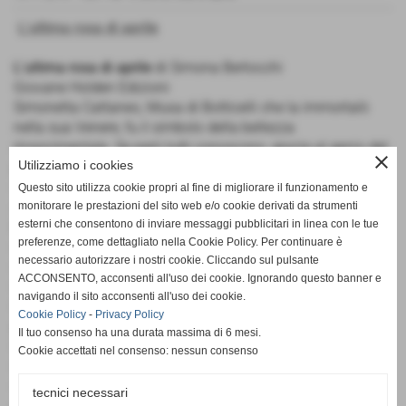
L'ultima rosa di aprile
L'ultima rosa di aprile
di Simona Bertocchi
Giovane Holden Edizioni
Simonetta Cattaneo, Musa di Botticelli che la immortalò
nella sua Venere, fu il simbolo della bellezza
rinascimentale. Se però tutti conoscono, grazie al genio del
close
Utilizziamo i cookies
pittore fiorentino, le sue sembianze, poche sono le fonti
storiche a cui attingere per tratteggiarne il profilo.
Questo sito utilizza cookie propri al fine di migliorare il funzionamento e
Andò in sposa a sedici anni al nobile Marco Vespucci, che
monitorare le prestazioni del sito web e/o cookie derivati da strumenti
esterni che consentono di inviare messaggi pubblicitari in linea con le tue
ben presto perse interesse verso di lei, segnò un'epoca e
preferenze, come dettagliato nella Cookie Policy. Per continuare è
una corte, quella della prima signoria d'Italia: Firenze. La
necessario autorizzare i nostri cookie. Cliccando sul pulsante
sua grazia, la sua volontà a ribellarsi a un matrimonio
ACCONSENTO, acconsenti all'uso dei cookie. Ignorando questo banner e
infelice, la sua natura anticonformista le conquistarono
navigando il sito acconsenti all'uso dei cookie.
l'ammirazione di Lorenzo il Magnifico che la definì la sans
Cookie Policy
-
Privacy Policy
par e l'amore di Giuliano de' Medici ma le attirarono anche
Il tuo consenso ha una durata massima di 6 mesi.
l'antipatia delle dame fiorentine sì come la sua personalità
Cookie accettati nel consenso: nessun consenso
inquieta incantò poeti e artisti. Fu al centro di intrighi,
scandali, alleanze strategiche; oggetto e soggetto di
tecnici necessari