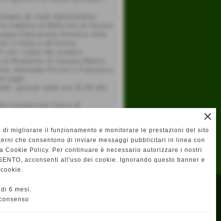
rosegue gli studi diplomandosi
´Accademia di Belle Arti di Carrara
nsegna Educazione Artistica nella
i in Italia e all´estero.
0 con i saluti del sindaco
di Risparmio di Carrara Alberto
stra, Antonella Piccini e Francesca
ia Laghi.
edì, giovedì dalle ore 15,00 alle
ella Fondazione Cassa di
helangelo e gode del patrocinio
close
rale Carrara dei Marmi.
e di migliorare il funzionamento e monitorare le prestazioni del sito
terni che consentono di inviare messaggi pubblicitari in linea con
successivo >>
la Cookie Policy. Per continuare è necessario autorizzare i nostri
ENTO, acconsenti all'uso dei cookie. Ignorando questo banner e
 cookie.
di 6 mesi.
 consenso