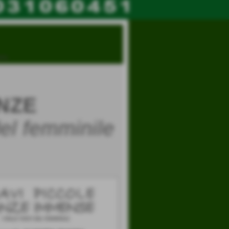
MPA
NZE
 del femminile