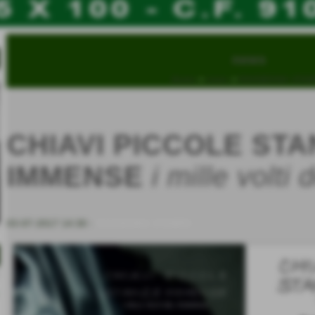
news
Home
>
news
>
RASSEGNA STA
CHIAVI PICCOLE STA
IMMENSE
i mille volti
03-07-2017 14:30
-
RASSEGNA STAMPA