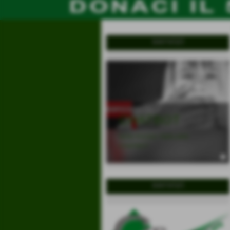
servizi
CHATBOT
NON POSSO PARLARE
CHATBOT
servizi