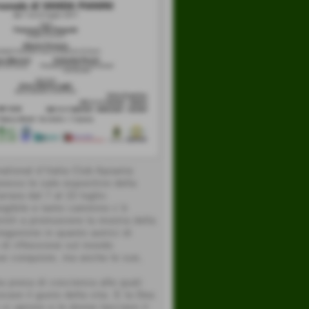
national d´Italia Club Apuania
resso le sale espositive della
rara dal 7 al 22 luglio.
angibile e tanto cammino c´è
inili a promuovere la mostra della
agoniste in quanto autrici di
di riflessione sul mondo
 sue conquiste, ma anche le sue,
a presa di coscienza alle quali
ovare il gusto della vita. E la Dea
 si aprono e le donne lasciano il