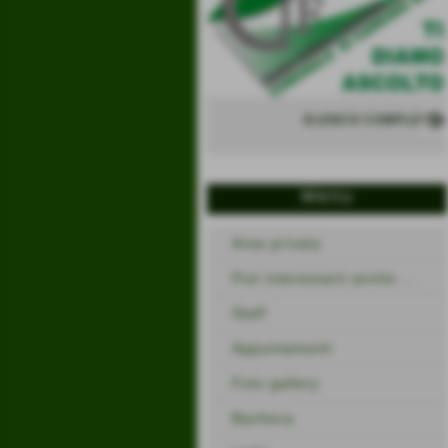
ELENCO COMPLETO
Menu
Area privata
Può interessarti anche ...
Staff
Appuntamenti
Foto gallery
Bacheca