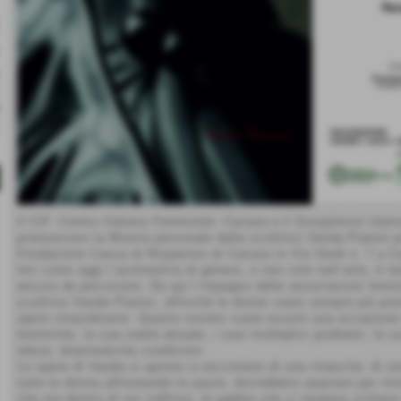
Il CIF -Centro Italiano Femminile- Carrara e il Soroptimist Inter
promuovono la Mostra personale della scultrice Vanda Pianini p
Fondazione Cassa di Risparmio di Carrara in Via Verdi n. 7 a Car
Ieri come oggi l´asimmetria di genere, e non solo nell´arte, è t
ancora da percorrere. Da qui l´impegno delle associazioni femm
scultrice Vanda Pianini, affinché le donne siano sempre più prot
opere straordinarie. Questo evento vuole essere una occasione 
femminile, la sua realtà attuale, i suoi molteplici problemi, le
talora, drammatiche condizioni.
Le opere di Vanda si aprono a raccontare di una rinascita, di un
tutte le donne,affrontando le paure, dovrebbero aspirare per ritr
che sta dentro di noi riaffiora, le gabbie che ci tengono schiave