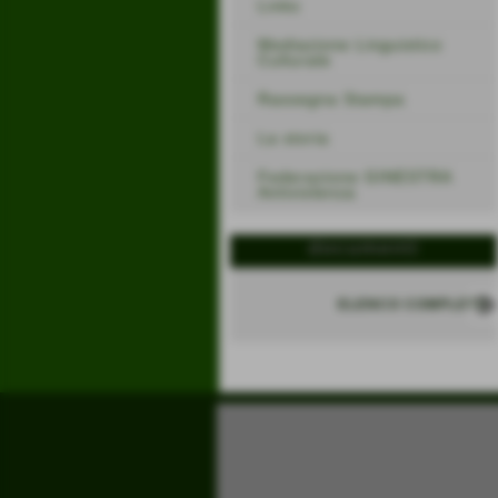
Links
Mediazione Linguistico
Culturale
Rassegna Stampa
La storia
Federazione GINESTRA
Antiviolenza
documenti
ELENCO COMPLETO